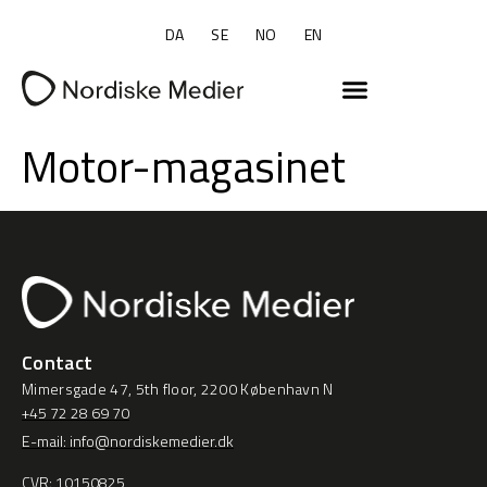
DA
SE
NO
EN
Motor-magasinet
Contact
Mimersgade 47, 5th floor, 2200 København N
+45 72 28 69 70
E-mail: info@nordiskemedier.dk
CVR: 10150825