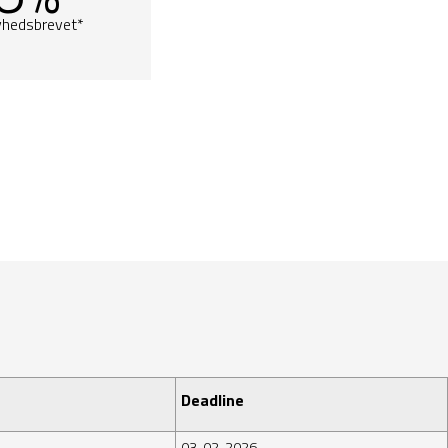
yhedsbrevet*
Deadline
03-02-2026