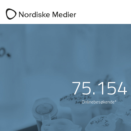
75.154
Onlinebesøkende*