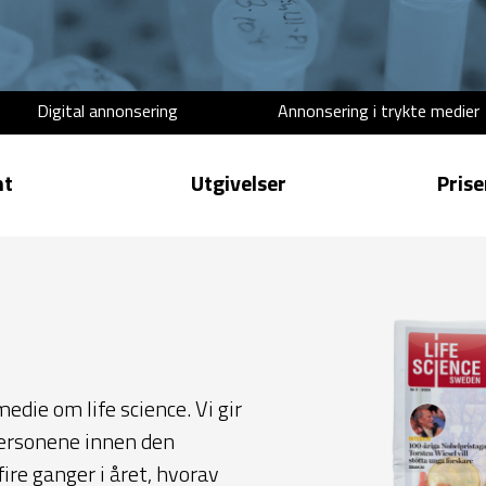
Digital annonsering
Annonsering i trykte medier
nt
Utgivelser
Prise
die om life science. Vi gir
ersonene innen den
ire ganger i året, hvorav