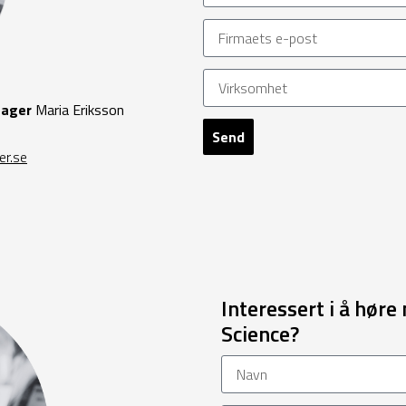
nager
Maria Eriksson
Send
er.se
Interessert i å hør
Science?