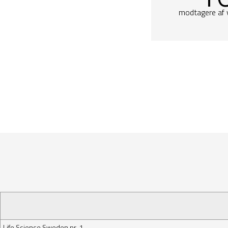
modtagere af 
Life Science Sweden nr. 1