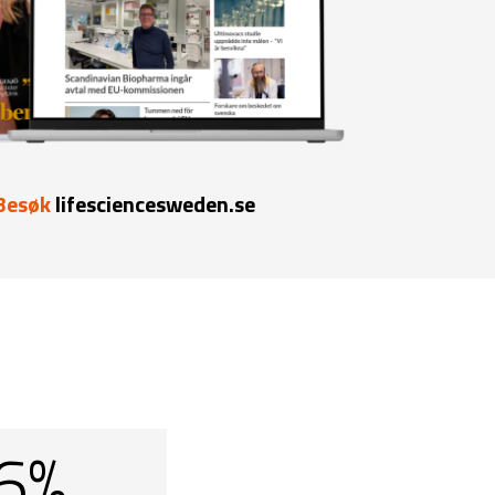
Besøk
lifesciencesweden.se
6%