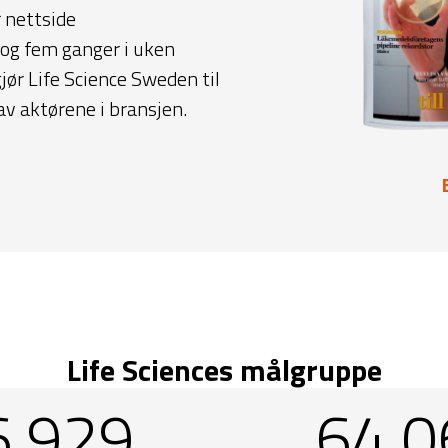
 nettside
 og fem ganger i uken
jør Life Science Sweden til
av aktørene i bransjen.
Life Sciences målgruppe
6 929
64.0