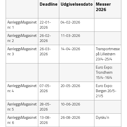
Deadline
Udgivelsesdato
Messer
2026
AanleggsMagasinet
22-01-
04-02-2026
nr. 1
2026
AanleggsMagasinet
26-02-
11-03-2026
nr. 2
2026
AanleggsMagasinet
26-03-
14-04-2026
Transportmesse
nr. 3
2026
på Lillestrøm
23/4-25/4
Euro Expo:
Trondheim
15/4-16/4
AanleggsMagasinet
07-05-
20-05-2026
Euro Expo:
nr. 4
2026
Bergen 20/5-
21/5
AanleggsMagasinet
28-05-
10-06-2026
nr. 5
2026
AanleggsMagasinet
13-08-
26-08-2026
Dyrsku’n
nr. 6
2026