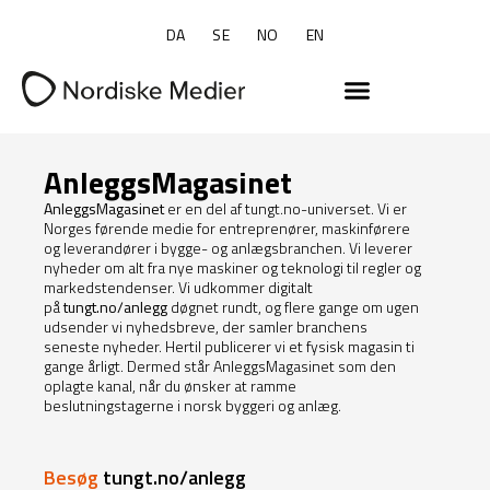
DA
SE
NO
EN
AnleggsMagasinet
AnleggsMagasinet
er en del af tungt.no-universet. Vi er
Norges førende medie for entreprenører, maskinførere
og leverandører i bygge- og anlægsbranchen. Vi leverer
nyheder om alt fra nye maskiner og teknologi til regler og
markedstendenser. Vi udkommer digitalt
på
tungt.no/anlegg
døgnet rundt, og flere gange om ugen
udsender vi nyhedsbreve, der samler branchens
seneste nyheder. Hertil publicerer vi et fysisk magasin ti
gange årligt. Dermed står AnleggsMagasinet som den
oplagte kanal, når du ønsker at ramme
beslutningstagerne i norsk byggeri og anlæg.
Besøg
tungt.no/anlegg