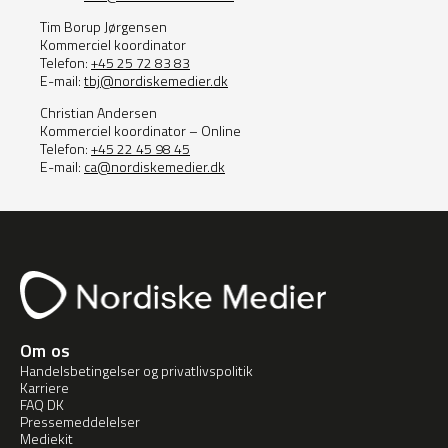
Tim Borup Jørgensen
Kommerciel koordinator
Telefon:
+45 25 72 83 83
E-mail:
tbj@nordiskemedier.dk
Christian Andersen
Kommerciel koordinator – Online
Telefon:
+45 22 45 98 45
E-mail:
ca@nordiskemedier.dk
Om os
Handelsbetingelser og privatlivspolitik
Karriere
FAQ DK
Pressemeddelelser
Mediekit