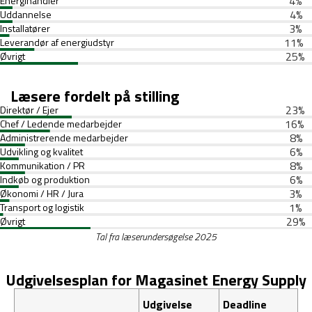
4
%
Energihandler
4
%
Uddannelse
3
%
Installatører
11
%
Leverandør af energiudstyr
25
%
Øvrigt
Læsere fordelt på stilling
23
%
Direktør / Ejer
16
%
Chef / Ledende medarbejder
8
%
Administrerende medarbejder
6
%
Udvikling og kvalitet
8
%
Kommunikation / PR
6
%
Indkøb og produktion
3
%
Økonomi / HR / Jura
1
%
Transport og logistik
29
%
Øvrigt
Tal fra læserundersøgelse 2025
Udgivelsesplan for Magasinet Energy Supply
Udgivelse
Deadline