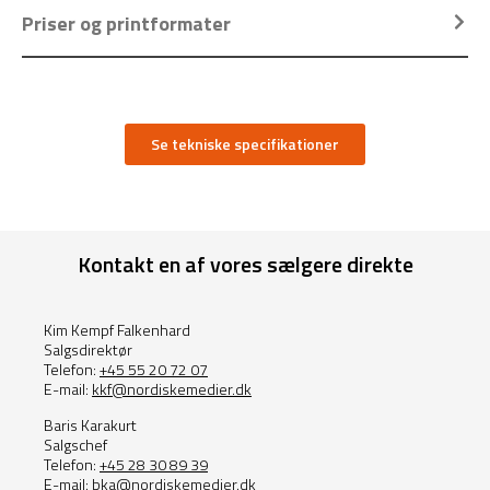
Priser og printformater
Se tekniske specifikationer
Kontakt en af vores sælgere direkte
Kim Kempf Falkenhard
Salgsdirektør
Telefon:
+45 55 20 72 07
E-mail:
kkf@nordiskemedier.dk
Baris Karakurt
Salgschef
Telefon:
+45 28 30 89 39
E-mail:
bka@nordiskemedier.dk