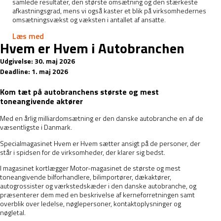
samlede resultater, den største omsætning og den stærkeste
afkastningsgrad, mens vi også kaster et blik på virksomhedernes
omsætningsvækst og væksten i antallet af ansatte.
Læs med
Hvem er Hvem i Autobranchen
Udgivelse: 30. maj 2026
Deadline: 1. maj 2026
Kom tæt på autobranchens største og mest
toneangivende aktører
Med en årlig milliardomsætning er den danske autobranche en af de
væsentligste i Danmark.
Specialmagasinet Hvem er Hvem sætter ansigt på de personer, der
står i spidsen for de virksomheder, der klarer sig bedst.
I magasinet kortlægger Motor-magasinet de største og mest
toneangivende bilforhandlere, bilimportører, dækaktører,
autogrossister og værkstedskæder i den danske autobranche, og
præsenterer dem med en beskrivelse af kerneforretningen samt
overblik over ledelse, nøglepersoner, kontaktoplysninger og
nøgletal.