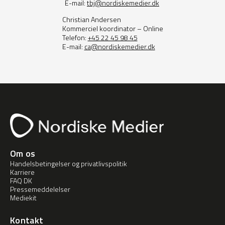
E-mail:
tbj@nordiskemedier.dk
Christian Andersen
Kommerciel koordinator – Online
Telefon:
+45 22 45 98 45
E-mail:
ca@nordiskemedier.dk
Om os
Handelsbetingelser og privatlivspolitik
Karriere
FAQ DK
Pressemeddelelser
Mediekit
Kontakt