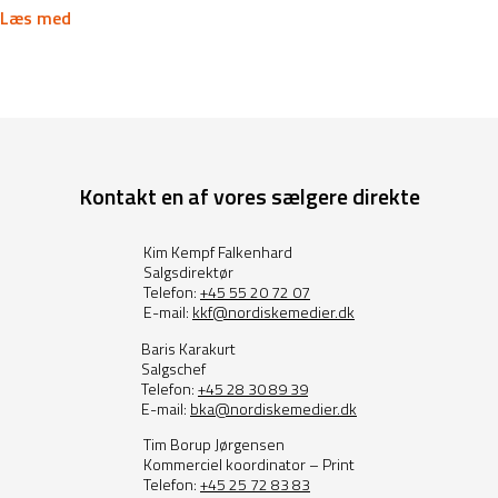
Læs med
Kontakt en af vores sælgere direkte
Kim Kempf Falkenhard
Salgsdirektør
Telefon:
+45 55 20 72 07
E-mail:
kkf@nordiskemedier.dk
Baris Karakurt
Salgschef
Telefon:
+45 28 30 89 39
E-mail:
bka@nordiskemedier.dk
Tim Borup Jørgensen
Kommerciel koordinator – Print
Telefon:
+45 25 72 83 83