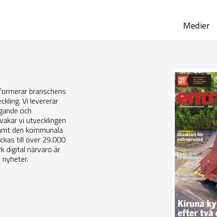
Medier
informerar branschens
ckling. Vi levererar
ggande och
evakar vi utvecklingen
 samt den kommunala
ckas till över 29.000
 digital närvaro är
 nyheter.