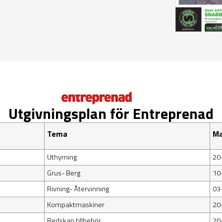
Utgivningsplan för Entreprenad
Tema
Ma
Uthyrning
20
Grus- Berg
10
Rivning- Återvinning
03
Kompaktmaskiner
20
Redskap tillbehör
20