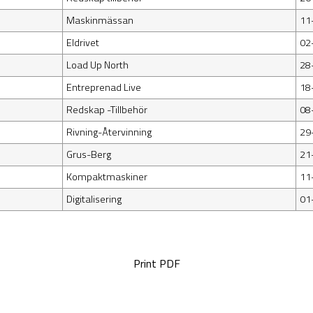
Maskinmässan
11
Eldrivet
02
Load Up North
28
Entreprenad Live
18
Redskap -Tillbehör
08
Rivning-Återvinning
29
Grus-Berg
21
Kompaktmaskiner
11
Digitalisering
01
Print PDF