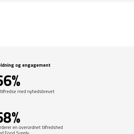
oldning og engagement
66%
 tilfredse med nyhedsbrevet
68%
rderer en overordnet tilfredshed
d Food Supply