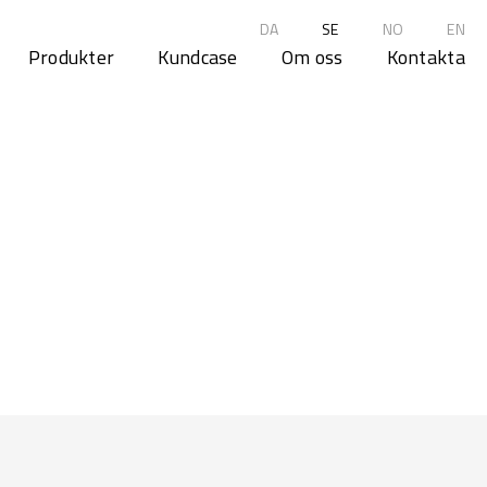
DA
SE
NO
EN
Produkter
Kundcase
Om oss
Kontakta
87
15.940
*
Dagliga mottagare av nyhetsbrev**