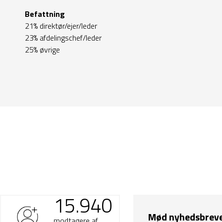
Befattning
21% direktør/ejer/leder
23% afdelingschef/leder
25% øvrige
15.940
Mød nyhedsbrev
modtagere af