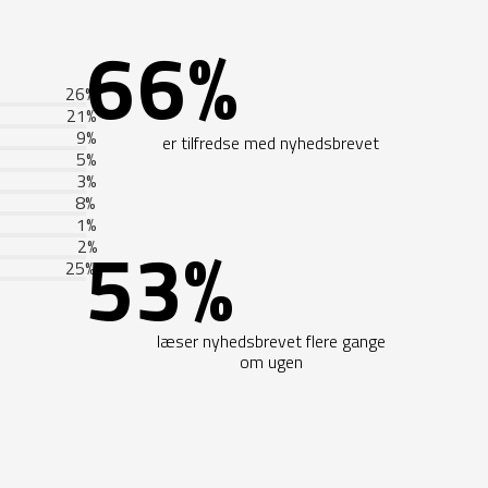
66%
26
%
21
%
9
%
er tilfredse med nyhedsbrevet
5
%
3
%
8
%
1
%
53%
2
%
25
%
læser nyhedsbrevet flere gange
om ugen