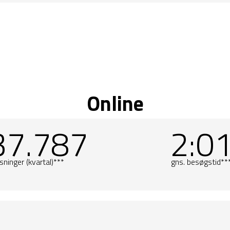
Online
37.787
2:0
sninger (kvartal)***
gns. besøgstid**