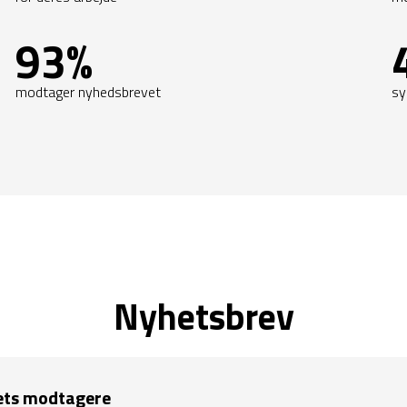
93%
modtager nyhedsbrevet
sy
Nyhetsbrev
ets modtagere