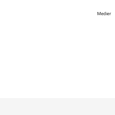
Medier
1.689
137.7
Onlinebesökare**
Onlinevisningar*