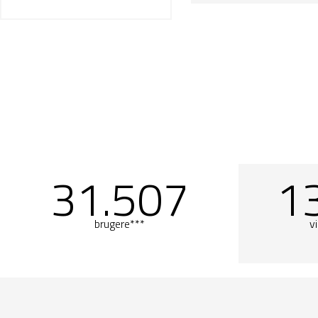
31.507
1
brugere***
vi