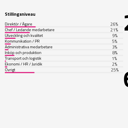
Stillingsniveau
26
%
Direktör / Ägare
21
%
Chef / Ledande medarbetare
9
%
Utveckling och kvalitet
5
%
Kommunikation / PR
3
%
Administrativa medarbetare
8
%
Inköp och produktion
1
%
Transport och logistik
2
%
Ekonomi / HR / Juridik
25
%
Övrigt