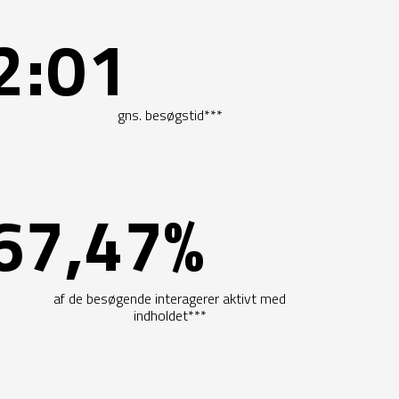
2:01
gns. besøgstid***
67,47%
af de besøgende interagerer aktivt med
indholdet***