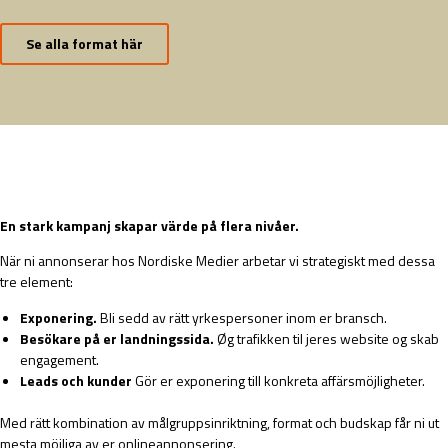
Se alla format här
En stark kampanj skapar värde på flera nivåer.
När ni annonserar hos Nordiske Medier arbetar vi strategiskt med dessa
tre element:
Exponering.
Bli sedd av rätt yrkespersoner inom er bransch.
Besökare på er landningssida.
Øg trafikken til jeres website og skab
engagement.
Leads och kunder
Gör er exponering till konkreta affärsmöjligheter.
Med rätt kombination av målgruppsinriktning, format och budskap får ni ut
mesta möjliga av er onlineannonsering.