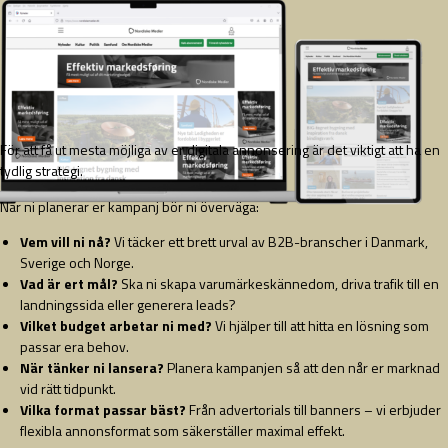
För att få ut mesta möjliga av er digitala annonsering är det viktigt att ha en
tydlig strategi.
När ni planerar er kampanj bör ni överväga:
Vem vill ni nå?
Vi täcker ett brett urval av B2B-branscher i Danmark,
Sverige och Norge.
Vad är ert mål?
Ska ni skapa varumärkeskännedom, driva trafik till en
landningssida eller generera leads?
Vilket budget arbetar ni med?
Vi hjälper till att hitta en lösning som
passar era behov.
När tänker ni lansera?
Planera kampanjen så att den når er marknad
vid rätt tidpunkt.
Vilka format passar bäst?
Från advertorials till banners – vi erbjuder
flexibla annonsformat som säkerställer maximal effekt.