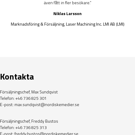
även fått in fler besökare.”
Niklas Larsson
Marknadsföring & Försäljning, Laser Machining Inc. LMI AB (LMI)
Kontakta
Försäljningschef
, Max Sundqvist
Telefon: +46 736 825 301
E-post:
max.sundqvist@nordiskemedier.se
Försäljningschef,
Freddy Bustos
Telefon: +46 736 825 313
E-post:
freddy.bustos@nordiskemedier.se