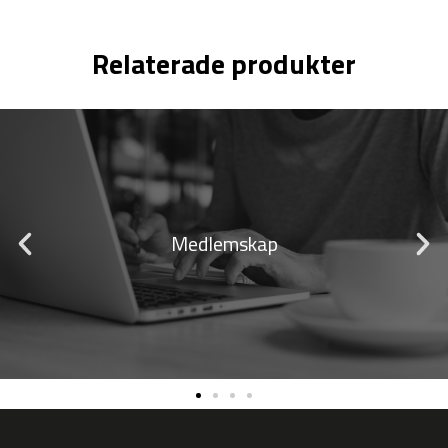
Relaterade produkter
skap
Annonsplacering