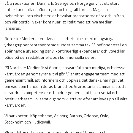
våra redaktioner i Danmark, Sverige och Norge ger vi ut ett stort
antal starka titlar i både tryckt och digitalt format. Magasin,
nyhetsbrev och nischmedier bevakar branscherna nära och inifrån,
och vår portfölj växer kontinuerligt i takt med att nya medier
lanseras.
Nordiske Medier är en dynamisk arbetsplats med mångsidiga
yrkesgrupper representerade under samma tak. Vi befinner oss i en
spännande utveckling där vi kontinuerligt expanderar och utvecklar
både på den redaktionella och kommersiella delen.
På Nordiske Medier är vi öppna, ansvarsfulla och modiga, och dessa
kärnvärden genomsyrar allt vi gör. Vi är ett engagerat team med ett
gemensamt mål: att informera och upplysa det danska näringslivet
om vad som händer i deras branscher. Vi arbetar tillsammans, stöttar
varandras kompetenser och bidrar gemensamt till en social och
positiv arbetsmiljö, samtidigt som vi strävar efter att leva upp till våra
kärnvärden.
Vi har kontor i Köpenhamn, Aalborg, Aarhus, Odense, Oslo,
Stockholm och Hudiksvall.
Bli en del av ett spännande medieföretag på frammarsch.