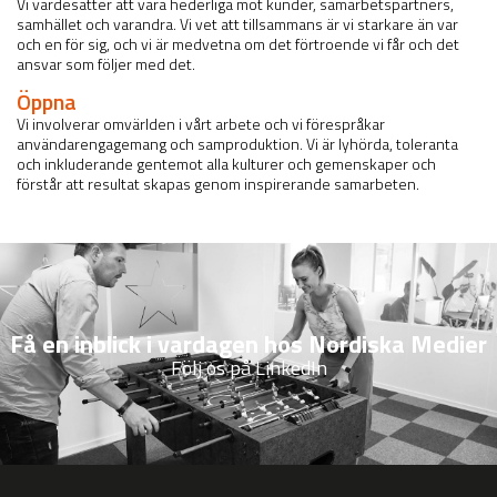
Vi värdesätter att vara hederliga mot kunder, samarbetspartners,
samhället och varandra. Vi vet att tillsammans är vi starkare än var
och en för sig, och vi är medvetna om det förtroende vi får och det
ansvar som följer med det.
Öppna
Vi involverar omvärlden i vårt arbete och vi förespråkar
användarengagemang och samproduktion. Vi är lyhörda, toleranta
och inkluderande gentemot alla kulturer och gemenskaper och
förstår att resultat skapas genom inspirerande samarbeten.
Få en inblick i vardagen hos Nordiska Medier
Följ os på LinkedIn