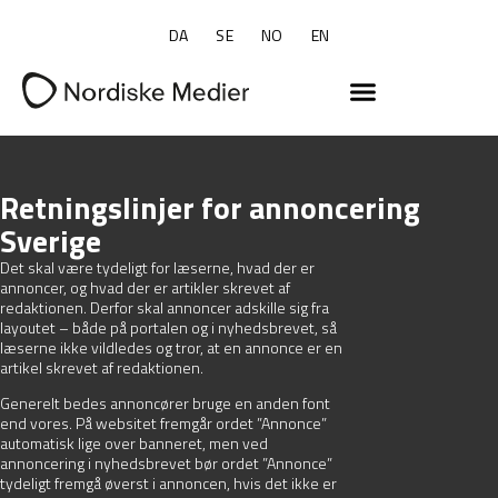
DA
SE
NO
EN
Retningslinjer for annoncering
Sverige
Det skal være tydeligt for læserne, hvad der er
annoncer, og hvad der er artikler skrevet af
redaktionen. Derfor skal annoncer adskille sig fra
layoutet – både på portalen og i nyhedsbrevet, så
læserne ikke vildledes og tror, at en annonce er en
artikel skrevet af redaktionen.
Generelt bedes annoncører bruge en anden font
end vores. På websitet fremgår ordet ”Annonce”
automatisk lige over banneret, men ved
annoncering i nyhedsbrevet bør ordet ”Annonce”
tydeligt fremgå øverst i annoncen, hvis det ikke er