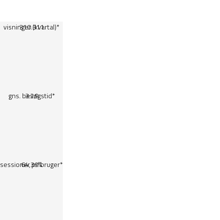
visninger (kvartal)*
310.311
gns. besøgstid*
3:29
sessioner pr. bruger*
64,39%