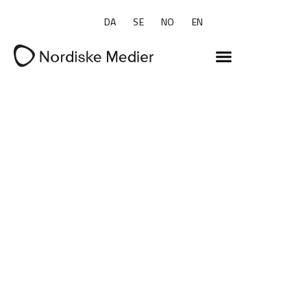
DA
SE
NO
EN
201.569
310.311
15.529
Onlinebesøgende*
Onlinevisninger*