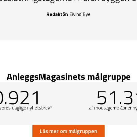
Redaktör:
Eivind Bye
AnleggsMagasinets målgruppe
0.921
51.3
vores daglige
nyhetsbrev
*
af modtagerne åbner n
Läs mer om målgruppen