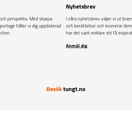
Nyhetsbrev
t och perspektiv. Med skarpa
I våra nyhetsbrev väljer vi ut bra
ortage håller vi dig uppdaterad
och berättelser och levererar dem di
schen.
har det varit enklare att få inspir
Anmäl dig
Besök
tungt.no