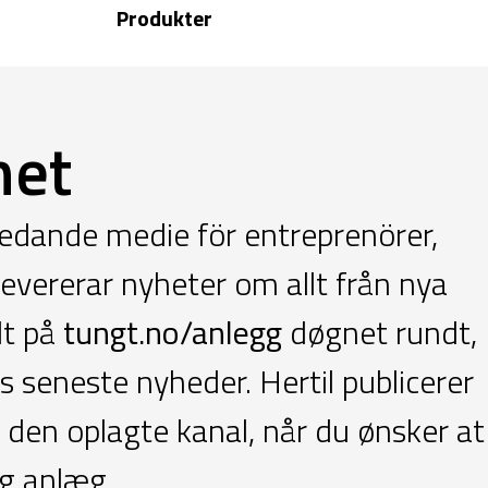
Produkter
net
ledande medie för entreprenörer,
evererar nyheter om allt från nya
lt på
tungt.no/anlegg
døgnet rundt,
seneste nyheder. Hertil publicerer
 den oplagte kanal, når du ønsker at
g anlæg.