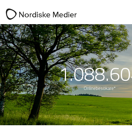
1.088.60
Onlinebesökare*