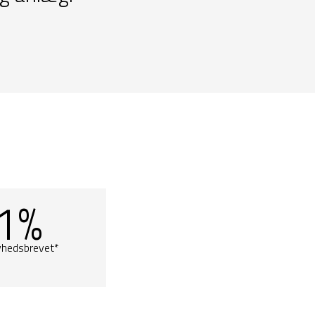
1%
yhedsbrevet*