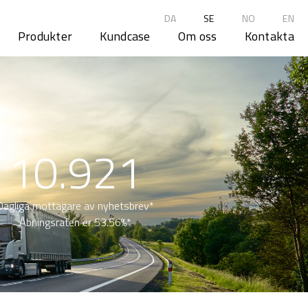
DA
SE
NO
EN
Produkter
Kundcase
Om oss
Kontakta
10.921
Dagliga mottagare av nyhetsbrev*
Åbningsraten er 53.56%*