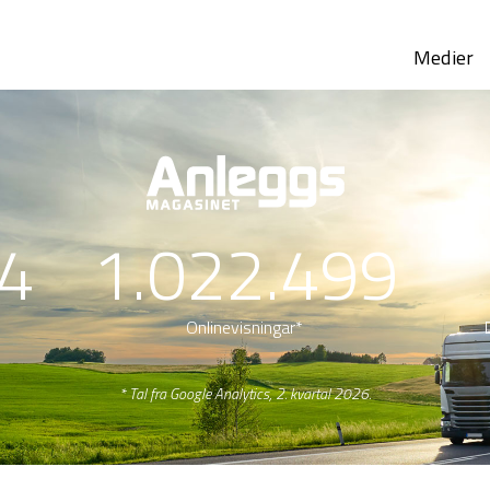
Medier
4
1.022.499
Onlinevisningar*
* Tal fra Google Analytics, 2. kvartal 2026.