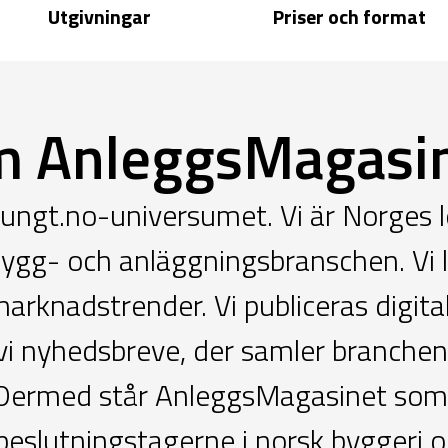
Utgivningar
Priser och format
 AnleggsMagasi
 tungt.no-universumet. Vi är Norges 
bygg- och anläggningsbranschen. Vi l
marknadstrender. Vi publiceras digita
i nyhedsbreve, der samler branchens 
t. Dermed står AnleggsMagasinet som
eslutningstagerne i norsk byggeri o