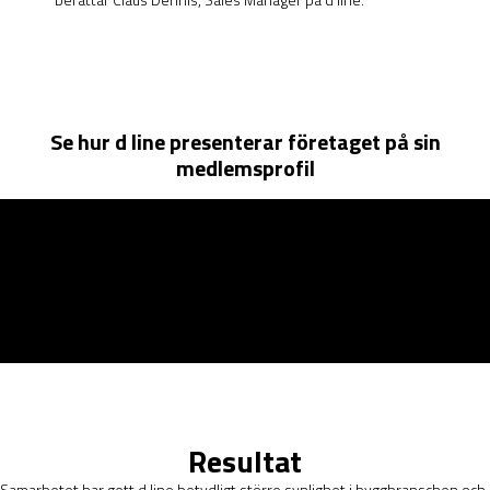
Se hur d line presenterar företaget på sin
medlemsprofil
Resultat
Samarbetet har gett d line betydligt större synlighet i byggbranschen och