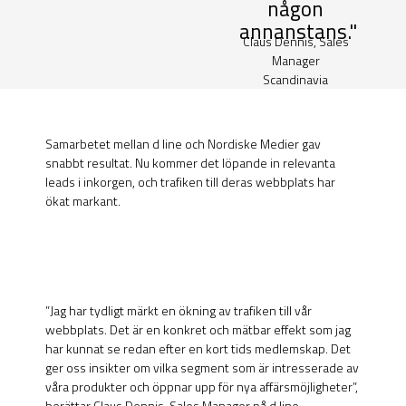
någon
annanstans."
Claus Dennis, Sales
Manager
Scandinavia
Samarbetet mellan d line och Nordiske Medier gav
snabbt resultat. Nu kommer det löpande in relevanta
leads i inkorgen, och trafiken till deras webbplats har
ökat markant.
”Jag har tydligt märkt en ökning av trafiken till vår
webbplats. Det är en konkret och mätbar effekt som jag
har kunnat se redan efter en kort tids medlemskap. Det
ger oss insikter om vilka segment som är intresserade av
våra produkter och öppnar upp för nya affärsmöjligheter”,
berättar Claus Dennis, Sales Manager på d line.