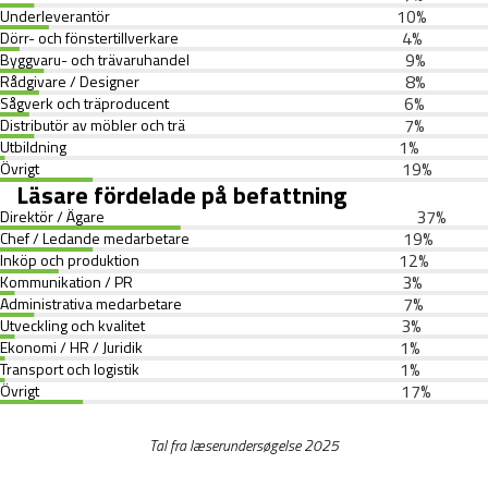
10
%
Underleverantör
4
%
Dörr- och fönstertillverkare
9
%
Byggvaru- och trävaruhandel
8
%
Rådgivare / Designer
6
%
Sågverk och träproducent
7
%
Distributör av möbler och trä
1
%
Utbildning
19
%
Övrigt
Läsare fördelade på befattning
37
%
Direktör / Ägare
19
%
Chef / Ledande medarbetare
12
%
Inköp och produktion
3
%
Kommunikation / PR
7
%
Administrativa medarbetare
3
%
Utveckling och kvalitet
1
%
Ekonomi / HR / Juridik
1
%
Transport och logistik
17
%
Övrigt
Tal fra læserundersøgelse 2025