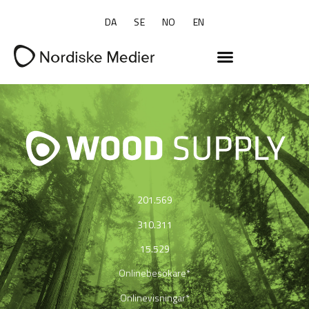
DA
SE
NO
EN
201.569
310.311
15.529
Onlinebesökare*
Onlinevisningar*