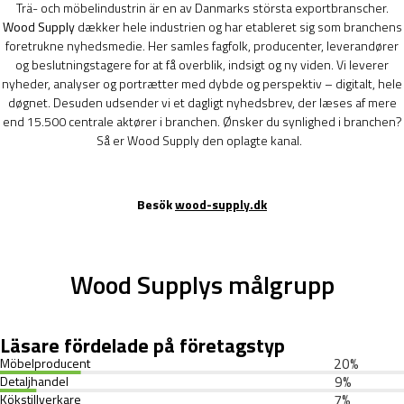
Trä- och möbelindustrin är en av Danmarks största exportbranscher.
Wood Supply
dækker hele industrien og har etableret sig som branchens
foretrukne nyhedsmedie. Her samles fagfolk, producenter, leverandører
og beslutningstagere for at få overblik, indsigt og ny viden. Vi leverer
nyheder, analyser og portrætter med dybde og perspektiv – digitalt, hele
døgnet. Desuden udsender vi et dagligt nyhedsbrev, der læses af mere
end 15.500 centrale aktører i branchen. Ønsker du synlighed i branchen?
Så er Wood Supply den oplagte kanal.
Besök
wood-supply.dk
Wood Supplys målgrupp
Läsare fördelade på företagstyp
20
%
Möbelproducent
9
%
Detaljhandel
7
%
Kökstillverkare