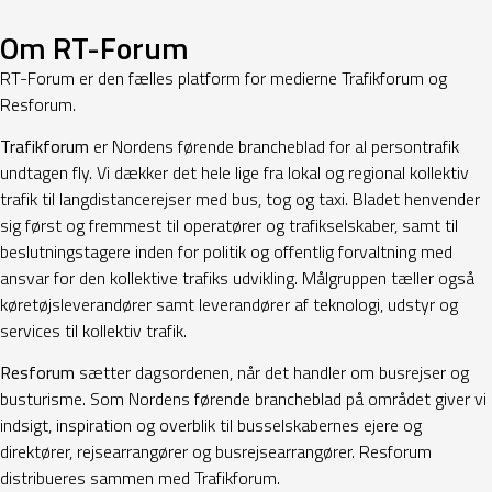
Om RT-Forum
RT-Forum er den fælles platform for medierne Trafikforum og
Resforum.
Trafikforum
er Nordens førende brancheblad for al persontrafik
undtagen fly. Vi dækker det hele lige fra lokal og regional kollektiv
trafik til langdistancerejser med bus, tog og taxi. Bladet henvender
sig først og fremmest til operatører og trafikselskaber, samt til
beslutningstagere inden for politik og offentlig forvaltning med
ansvar for den kollektive trafiks udvikling. Målgruppen tæller også
køretøjsleverandører samt leverandører af teknologi, udstyr og
services til kollektiv trafik.
Resforum
sætter dagsordenen, når det handler om busrejser og
busturisme. Som Nordens førende brancheblad på området giver vi
indsigt, inspiration og overblik til busselskabernes ejere og
direktører, rejsearrangører og busrejsearrangører. Resforum
distribueres sammen med Trafikforum.