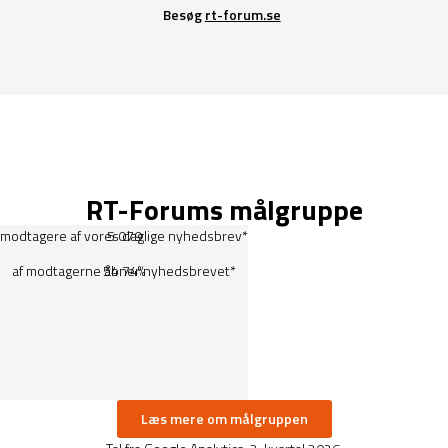
Besøg
rt-forum.se
RT-Forums målgruppe
modtagere af vores daglige
5 079
nyhedsbrev
*
af modtagerne åbner nyhedsbrevet*
54.74%
Læs mere om målgruppen