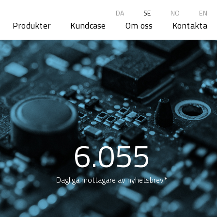
DA
SE
NO
EN
Produkter
Kundcase
Om oss
Kontakta
6.055
Dagliga mottagare av nyhetsbrev*