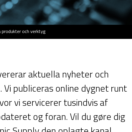
 produkter och verktyg
vererar aktuella nyheter och
 Vi publiceras online dygnet runt
r vi servicerer tusindvis af
ateret og foran. Vil du gøre dig
nic Supply den oplagte kanal.