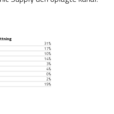
ttning
31
%
17
%
10
%
14
%
3
%
4
%
0
%
2
%
19
%