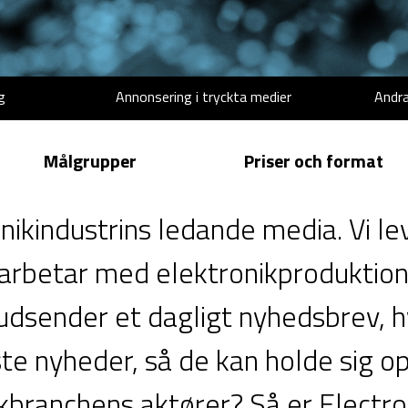
g
Annonsering i tryckta medier
Andra
Målgrupper
Priser och format
nikindustrins ledande media. Vi le
m arbetar med elektronikproduktion.
dsender et dagligt nyhedsbrev, hvo
e nyheder, så de kan holde sig opd
branchens aktører? Så er Electro