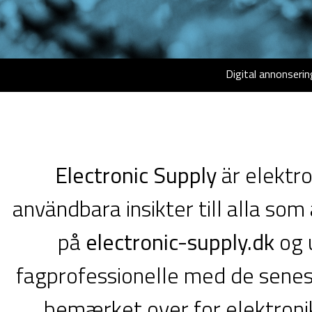
Digital annonserin
Electronic Supply
är elektro
användbara insikter till alla so
på
electronic-supply.dk
og u
fagprofessionelle med de senest
bemærket over for elektronik