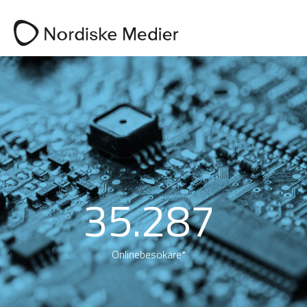
35.287
Onlinebesökare*