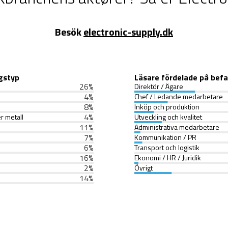
Besök
electronic-supply.dk
gstyp
Läsare fördelade på befa
26
%
Direktör / Ägare
4
%
Chef / Ledande medarbetare
8
%
Inköp och produktion
4
%
r metall
Utveckling och kvalitet
11
%
Administrativa medarbetare
7
%
Kommunikation / PR
6
%
Transport och logistik
16
%
Ekonomi / HR / Juridik
2
%
Övrigt
14
%