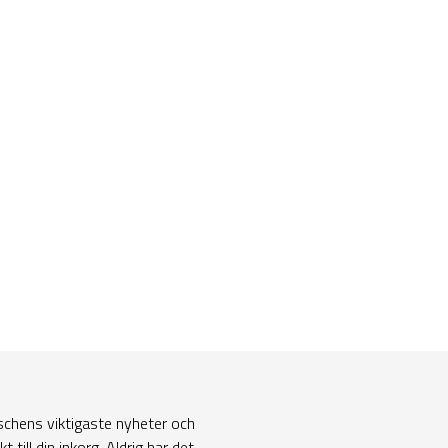
nschens viktigaste nyheter och
 till din inkorg. Aldrig har det