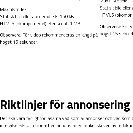
Max filstorlek:
Statisk bild elle
Max filstorlek:
HTML5 (okomprime
Statisk bild eller animerad GIF: 150 kB
HTML5 (okomprimerad) eller script: 1 MB
Observera
: För 
högst 15 sekund
Observera
: För video rekommenderas en längd på
högst 15 sekunder.
Riktlinjer för annonsering
Det ska vara tydligt för läsarna vad som är annonser och vad som är
inte vilseleds och tror att en annons är en artikel skriven av redakti