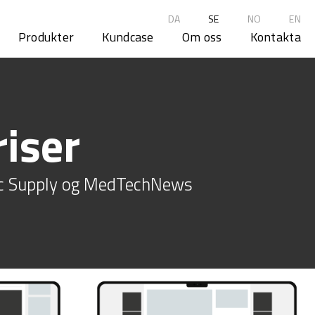
DA
SE
NO
EN
Produkter
Kundcase
Om oss
Kontakta
iser
onic Supply og MedTechNews