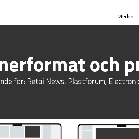
Medier
nerformat och pr
ende for: RetailNews, Plastforum, Electr