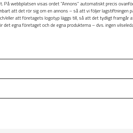
rt. På webbplatsen visas ordet ”Annons” automatiskt precis ovanfö
nbart att det rör sig om en annons – så att vi följer lagstiftningen
eller att företagets logotyp läggs till, så att det tydligt framgår at
 egna företaget och de egna produkterna – dvs. ingen vilseledande 