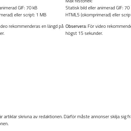
Max filstorlek:
r animerad GIF: 70 kB
Statisk bild eller animerad GIF: 70
rad) eller script: 1 MB
HTML5 (okomprimerad) eller scrip
video rekommenderas en längd på
Observera
: För video rekommende
er.
högst 15 sekunder.
 artiklar skrivna av redaktionen. Därför måste annonser skilja sig f
onen.