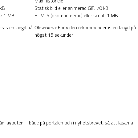
Max filstorlek:
 kB
Statisk bild eller animerad GIF: 70 kB
t: 1 MB
HTML5 (okomprimerad) eller script: 1 MB
ras en längd på
Observera
: För video rekommenderas en längd på
högst 15 sekunder.
rån layouten – både på portalen och i nyhetsbrevet, så att läsarna