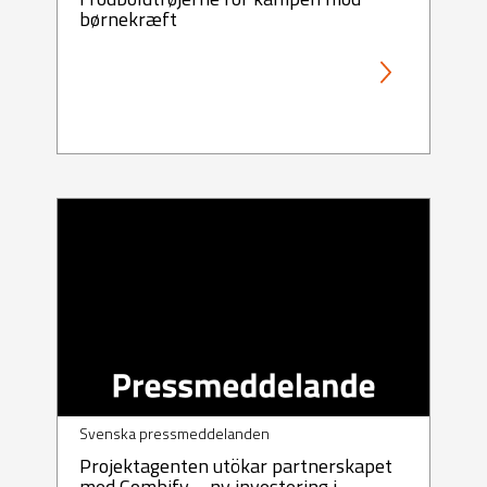
børnekræft
Svenska pressmeddelanden
Projektagenten utökar partnerskapet
med Combify – ny investering i