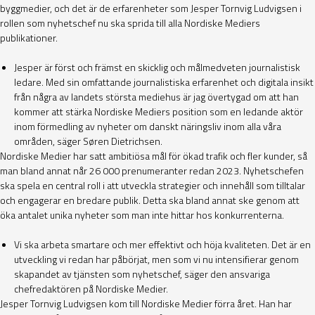
byggmedier, och det är de erfarenheter som Jesper Tornvig Ludvigsen i
rollen som nyhetschef nu ska sprida till alla Nordiske Mediers
publikationer.
Jesper är först och främst en skicklig och målmedveten journalistisk
ledare. Med sin omfattande journalistiska erfarenhet och digitala insikt
från några av landets största mediehus är jag övertygad om att han
kommer att stärka Nordiske Mediers position som en ledande aktör
inom förmedling av nyheter om danskt näringsliv inom alla våra
områden, säger Søren Dietrichsen.
Nordiske Medier har satt ambitiösa mål för ökad trafik och fler kunder, så
man bland annat når 26 000 prenumeranter redan 2023. Nyhetschefen
ska spela en central roll i att utveckla strategier och innehåll som tilltalar
och engagerar en bredare publik. Detta ska bland annat ske genom att
öka antalet unika nyheter som man inte hittar hos konkurrenterna.
Vi ska arbeta smartare och mer effektivt och höja kvaliteten. Det är en
utveckling vi redan har påbörjat, men som vi nu intensifierar genom
skapandet av tjänsten som nyhetschef, säger den ansvariga
chefredaktören på Nordiske Medier.
Jesper Tornvig Ludvigsen kom till Nordiske Medier förra året. Han har