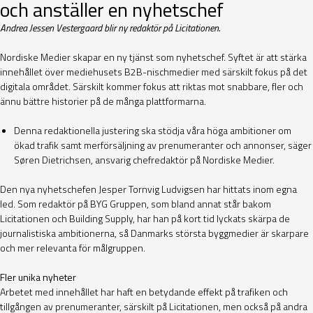
och anställer en nyhetschef
Andrea Jessen Vestergaard blir ny redaktör på Licitationen.
Nordiske Medier skapar en ny tjänst som nyhetschef. Syftet är att stärka
innehållet över mediehusets B2B-nischmedier med särskilt fokus på det
digitala området. Särskilt kommer fokus att riktas mot snabbare, fler och
ännu bättre historier på de många plattformarna.
Denna redaktionella justering ska stödja våra höga ambitioner om
ökad trafik samt merförsäljning av prenumeranter och annonser, säger
Søren Dietrichsen, ansvarig chefredaktör på Nordiske Medier.
Den nya nyhetschefen Jesper Tornvig Ludvigsen har hittats inom egna
led. Som redaktör på BYG Gruppen, som bland annat står bakom
Licitationen och Building Supply, har han på kort tid lyckats skärpa de
journalistiska ambitionerna, så Danmarks största byggmedier är skarpare
och mer relevanta för målgruppen.
Fler unika nyheter
Arbetet med innehållet har haft en betydande effekt på trafiken och
tillgången av prenumeranter, särskilt på Licitationen, men också på andra