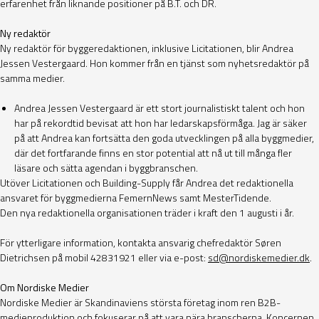
erfarenhet från liknande positioner på B.T. och DR.
Ny redaktör
Ny redaktör för byggeredaktionen, inklusive Licitationen, blir Andrea
Jessen Vestergaard.
Hon kommer från en tjänst som nyhetsredaktör på
samma medier.
Andrea Jessen Vestergaard är ett stort journalistiskt talent och hon
har på rekordtid bevisat att hon har ledarskapsförmåga. Jag är säker
på att Andrea kan fortsätta den goda utvecklingen på alla byggmedier,
där det fortfarande finns en stor potential att nå ut till många fler
läsare och sätta agendan i byggbranschen.
Utöver Licitationen och Building-Supply får Andrea det redaktionella
ansvaret för byggmedierna FemernNews samt MesterTidende.
Den nya redaktionella organisationen träder i kraft den 1 augusti i år.
För ytterligare information, kontakta ansvarig chefredaktör Søren
Dietrichsen på mobil 42831921 eller via e-post:
sd@nordiskemedier.dk
.
Om Nordiske Medier
Nordiske Medier är Skandinaviens största företag inom ren B2B-
medieproduktion och fokuserar på att vara nära branscherna. Koncernen