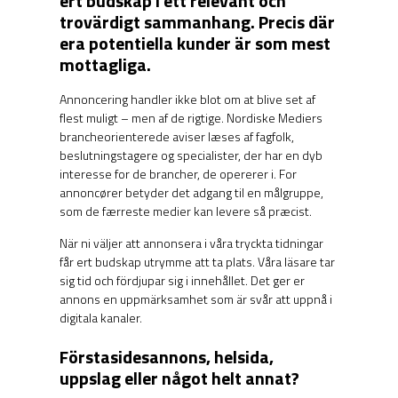
ert budskap i ett relevant och
trovärdigt sammanhang. Precis där
era potentiella kunder är som mest
mottagliga.
Annoncering handler ikke blot om at blive set af
flest muligt – men af de rigtige. Nordiske Mediers
brancheorienterede aviser læses af fagfolk,
beslutningstagere og specialister, der har en dyb
interesse for de brancher, de opererer i. For
annoncører betyder det adgang til en målgruppe,
som de færreste medier kan levere så præcist.
När ni väljer att annonsera i våra tryckta tidningar
får ert budskap utrymme att ta plats. Våra läsare tar
sig tid och fördjupar sig i innehållet. Det ger er
annons en uppmärksamhet som är svår att uppnå i
digitala kanaler.
Förstasidesannons, helsida,
uppslag eller något helt annat?