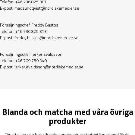
Telefon: +46 736 825 301
E-post:
max.sundqvist@nordiskemedier.se
Försäljningschef,
Freddy Bustos
Telefon: +46 736 825 313
E-post:
freddy.bustos@nordiskemedier.se
Försäljningschef, Jerker Evaldsson
Telefon: +46 709 759 940
E-post:
jerker.evaldsson@nordiskemedier.se
Blanda och matcha med våra övriga
produkter
För att skapa en heltäckande annonseringsstrategi kan ni med fördel